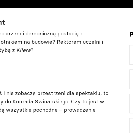
nt
ciarzem i demoniczną postacią z
P
botnikiem na budowie? Rektorem uczelni i
Rybą z
Kilera
?
li nie zobaczę przestrzeni dla spektaklu, to
ny do Konrada Swinarskiego. Czy to jest w
idą wszystkie pochodne – prowadzenie