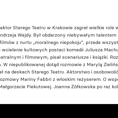
 aktor Starego Teatru w Krakowie zagrał wielkie rol
i Andrzeja Wajdy. Był obdarzony niebywałym talent
r filmów z nurtu „moralnego niepokoju”, przede wszys
e wcielenie kultowych postaci komedii Juliusza Mach
alnym i filmowym, pisał scenariusze i książki. Rozle
a. W niepublikowanej dotąd rozmowie z Marylą Zielińs
 na deskach Starego Teatru. Aktorstwo i osobowość 
rozmowy Mariny Fabbri z włoskim reżyserem. O współ
 Małgorzacie Piekutowej. Joanna Żółkowska po raz ko