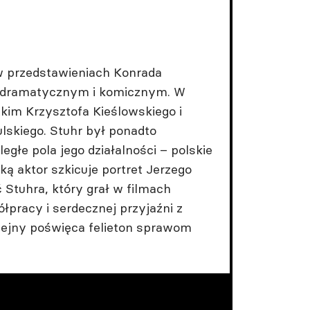
e w przedstawieniach Konrada
em dramatycznym i komicznym. W
tkim Krzysztofa Kieślowskiego i
ulskiego. Stuhr był ponadto
głe pola jego działalności – polskie
ką aktor szkicuje portret Jerzego
Stuhra, który grał w filmach
pracy i serdecznej przyjaźni z
lejny poświęca felieton sprawom