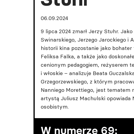
06.09.2024
9 lipca 2024 zmarł Jerzy Stuhr. Jako
Swinarskiego, Jerzego Jarockiego 
historii kina pozostanie jako bohate
Feliksa Falka, a także jako doskonał
cenionym pedagogiem, reżyserem teatr
i włoskie – analizuje Beata Guczalsk
Grzegorzewskiego, z którym pracował
Nanniego Morettiego, jest tematem 
artystą Juliusz Machulski opowiada
osobistym.
W numerze 69: