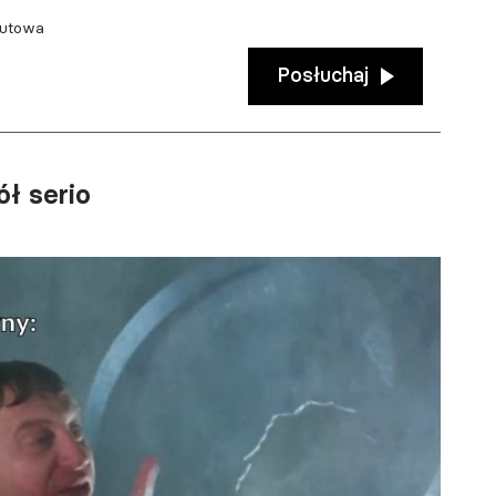
kutowa
Posłuchaj
ół serio