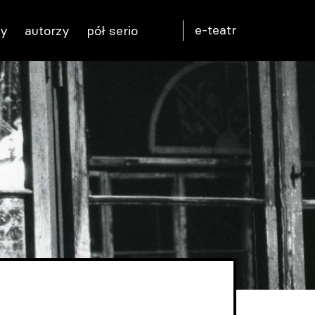
e-teatr
ty
autorzy
pół serio