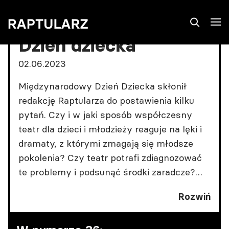
Dzień dziecka
02.06.2023
Międzynarodowy Dzień Dziecka skłonił
redakcję Raptularza do postawienia kilku
pytań. Czy i w jaki sposób współczesny
teatr dla dzieci i młodzieży reaguje na lęki i
dramaty, z którymi zmagają się młodsze
pokolenia? Czy teatr potrafi zdiagnozować
te problemy i podsunąć środki zaradcze?
Czy warsztaty teatralne niosą skuteczną
Rozwiń
pomoc? Psychoterapeutka Małgorzata
Szymkiewicz-Misztal w rozmowie z Justyną