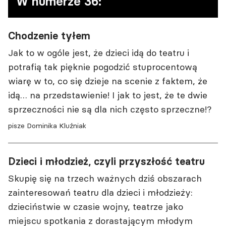
W numerze 36:
Czarnotą diagnozuje stan ducha i ciała
współczesnych nastolatków, a Judyta
Berłowska opowiada Grzegorzowi
Chodzenie tyłem
Kondrasiukowi o nieoczywistym
Jak to w ogóle jest, że dzieci idą do teatru i
terapeutycznym oddziaływaniu teatru
potrafią tak pięknie pogodzić stuprocentową
tworzonego w duchu partycypacji. Dominika
wiarę w to, co się dzieje na scenie z faktem, że
Kluźniak wspomina występy przed
idą… na przedstawienie! I jak to jest, że te dwie
dziecięcą widownią, a Marzenna Wiśniewska
sprzeczności nie są dla nich często sprzeczne!?
relacjonuje najciekawsze przedstawienia dla
pisze Dominika Kluźniak
młodzieży.
Dzieci i młodzież, czyli przyszłość teatru
Skupię się na trzech ważnych dziś obszarach
zainteresowań teatru dla dzieci i młodzieży:
dzieciństwie w czasie wojny, teatrze jako
miejscu spotkania z dorastającym młodym