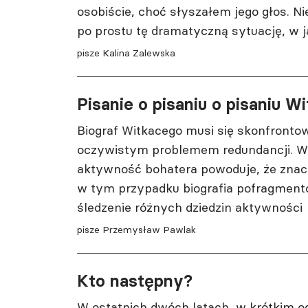
osobiście, choć słyszałem jego głos. N
po prostu tę dramatyczną sytuację, w ja
pisze Kalina Zalewska
Pisanie o pisaniu o pisaniu W
Biograf Witkacego musi się skonfronto
oczywistym problemem redundancji. 
aktywność bohatera powoduje, że znaczn
w tym przypadku biografia pofragmen
śledzenie różnych dziedzin aktywności
pisze Przemysław Pawlak
Kto następny?
W ostatnich dwóch latach, w krótkim od