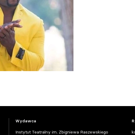
Wydawca
R
Instytut Teatralny im. Zbigniewa Raszewskiego
k