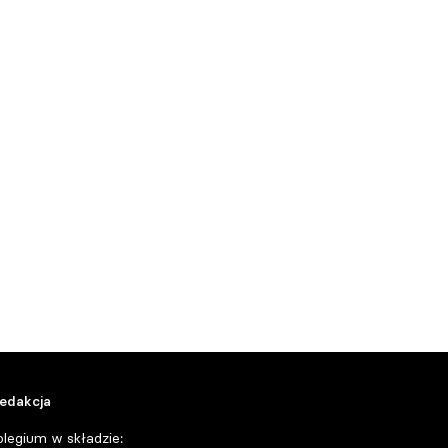
edakcja
olegium w składzie: