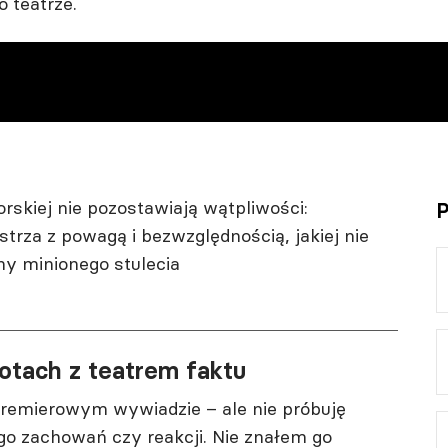
 teatrze.
skiej nie pozostawiają wątpliwości:
P
rza z powagą i bezwzględnością, jakiej nie
ny minionego stulecia
potach z teatrem faktu
premierowym wywiadzie – ale nie próbuję
o zachowań czy reakcji. Nie znałem go