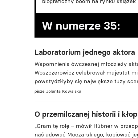
biograficzny boom na rynku książek o
W numerze 35:
Laboratorium jednego aktora
Wspomnienia ówczesnej młodzieży aktor
Woszczerowicz celebrował majestat mist
powstydziłyby się największe tuzy sce
pisze Jolanta Kowalska
O przemilczanej historii i kło
„Gram tę rolę – mówił Hübner w przed
naśladować Moczarskiego, kopiować jeg