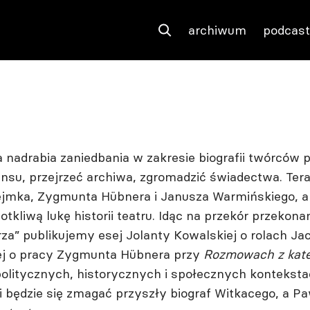
archiwum
podcas
a nadrabia zaniedbania w zakresie biografii twórców
nsu, przejrzeć archiwa, zgromadzić świadectwa. Ter
Dejmka, Zygmunta Hübnera i Janusza Warmińskiego, a
tkliwą lukę historii teatru. Idąc na przekór przekonan
rza” publikujemy esej Jolanty Kowalskiej o rolach J
iej o pracy Zygmunta Hübnera przy
Rozmowach z kat
olitycznych, historycznych i społecznych kontekst
mi będzie się zmagać przyszły biograf Witkacego, a 