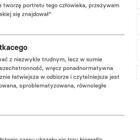
ie tworzę portretu tego człowieka, przeżywam
kiej się znajdował”
itkacego
wać z niezwykle trudnym, lecz w sumie
Wszechstronność, wręcz ponadnormatywna
ie łatwiejsza w odbiorze i czytelniejsza jest
towana, sproblematyzowana, równoległe
stępie czasu ukazały się trzy biografie