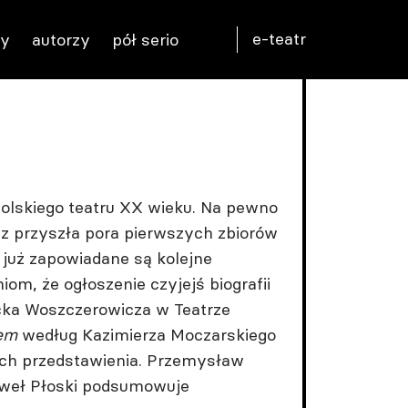
e-teatr
ty
autorzy
pół serio
 polskiego teatru XX wieku. Na pewno
az przyszła pora pierwszych zbiorów
 już zapowiadane są kolejne
iom, że ogłoszenie czyjejś biografii
acka Woszczerowicza w Teatrze
em
według Kazimierza Moczarskiego
ach przedstawienia. Przemysław
Paweł Płoski podsumowuje