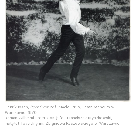
Henrik Ibsen,
Peer Gynt
, reż. Maciej Prus, Teatr Ateneum w
Warszawie, 1970;
Roman Wilhelmi (Peer Gynt); fot. Franciszek Myszkowski,
Instytut Teatralny im. Zbigniewa Raszewskiego w Warszawie