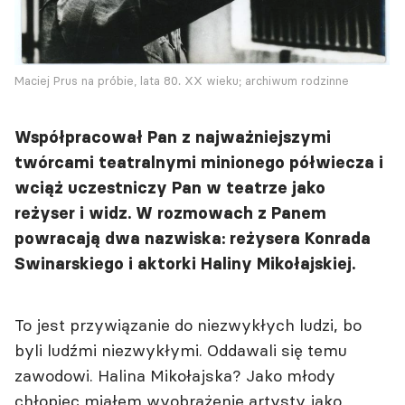
Maciej Prus na próbie, lata 80. XX wieku; archiwum rodzinne
Współpracował Pan z najważniejszymi
twórcami teatralnymi minionego półwiecza i
wciąż uczestniczy Pan w teatrze jako
reżyser i widz. W rozmowach z Panem
powracają dwa nazwiska: reżysera Konrada
Swinarskiego i aktorki Haliny Mikołajskiej.
To jest przywiązanie do niezwykłych ludzi, bo
byli ludźmi niezwykłymi. Oddawali się temu
zawodowi. Halina Mikołajska? Jako młody
chłopiec miałem wyobrażenie artysty jako