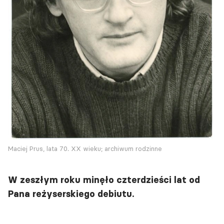
Maciej Prus, lata 70. XX wieku; archiwum rodzinne
W zeszłym roku minęło czterdzieści lat od
Pana reżyserskiego debiutu.