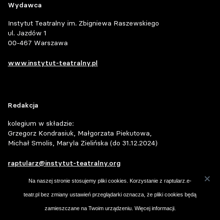
Wydawca
Instytut Teatralny im. Zbigniewa Raszewskiego
ul. Jazdów 1
00-467 Warszawa
www.instytut-teatralny.pl
Redakcja
kolegium w składzie:
Grzegorz Kondrasiuk, Małgorzata Piekutowa,
Michał Smolis, Maryla Zielińska (do 31.12.2024)
raptularz@instytut-teatralny.org
Na naszej stronie stosujemy pliki cookies. Korzystanie z raptularz.e-
współpracują:
teatr.pl bez zmiany ustawień przeglądarki oznacza, że pliki cookies będą
Michał Januszaniec, Dorota Kołodziejczyk,
zamieszczane na Twoim urządzeniu.
Więcej informacji
.
Alicja Borowiec