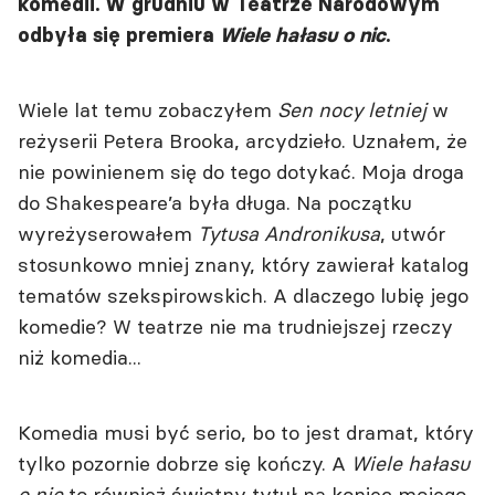
komedii. W grudniu w Teatrze Narodowym
odbyła się premiera
Wiele hałasu o nic
.
Wiele lat temu zobaczyłem
Sen nocy letniej
w
reżyserii Petera Brooka, arcydzieło. Uznałem, że
nie powinienem się do tego dotykać. Moja droga
do Shakespeare’a była długa. Na początku
wyreżyserowałem
Tytusa Andronikusa
, utwór
stosunkowo mniej znany, który zawierał katalog
tematów szekspirowskich. A dlaczego lubię jego
komedie? W teatrze nie ma trudniejszej rzeczy
niż komedia...
Komedia musi być serio, bo to jest dramat, który
tylko pozornie dobrze się kończy. A
Wiele hałasu
o nic
to również świetny tytuł na koniec mojego