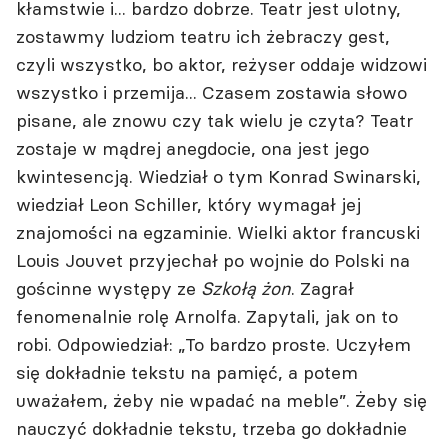
kłamstwie i... bardzo dobrze. Teatr jest ulotny,
zostawmy ludziom teatru ich żebraczy gest,
czyli wszystko, bo aktor, reżyser oddaje widzowi
wszystko i przemija... Czasem zostawia słowo
pisane, ale znowu czy tak wielu je czyta? Teatr
zostaje w mądrej anegdocie, ona jest jego
kwintesencją. Wiedział o tym Konrad Swinarski,
wiedział Leon Schiller, który wymagał jej
znajomości na egzaminie. Wielki aktor francuski
Louis Jouvet przyjechał po wojnie do Polski na
gościnne występy ze
Szkołą żon
. Zagrał
fenomenalnie rolę Arnolfa. Zapytali, jak on to
robi. Odpowiedział: „To bardzo proste. Uczyłem
się dokładnie tekstu na pamięć, a potem
uważałem, żeby nie wpadać na meble”. Żeby się
nauczyć dokładnie tekstu, trzeba go dokładnie