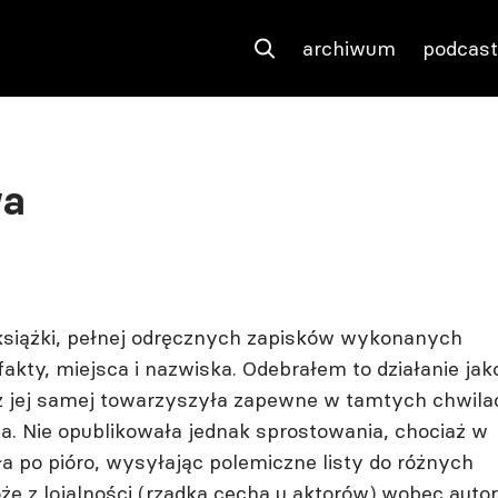
archiwum
podcas
wa
książki, pełnej odręcznych zapisków wykonanych
kty, miejsca i nazwiska. Odebrałem to działanie jak
aż jej samej towarzyszyła zapewne w tamtych chwila
cia. Nie opublikowała jednak sprostowania, chociaż w
ła po pióro, wysyłając polemiczne listy do różnych
że z lojalności (rzadka cecha u aktorów) wobec autor