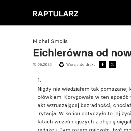
Michał Smolis
Eichlerówna od no
15.05.2026
Wersja do druku
1.
Nigdy nie wiedziałem tak pomazanej 
ołówkiem. Korygowała w ten sposób fa
akt wzruszającej bezradności, choci
irytacja. W końcu dotyczyło to jej ży
latach wcześniejszych z chęcią sięga
redakcji. Tym razem milczała, być mo