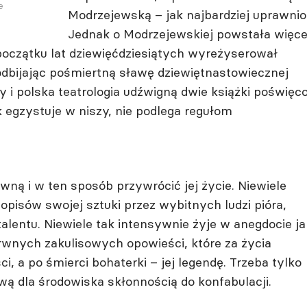
e
Modrzejewską – jak najbardziej uprawnio
Jednak o Modrzejewskiej powstała więce
 początku lat dziewięćdziesiątych wyreżyserował
odbijając pośmiertną sławę dziewiętnastowiecznej
i polska teatrologia udźwigną dwie książki poświęc
ak egzystuje w niszy, nie podlega regułom
wną i w ten sposób przywrócić jej życie. Niewiele
opisów swojej sztuki przez wybitnych ludzi pióra,
alentu. Niewiele tak intensywnie żyje w anegdocie ja
rwnych zakulisowych opowieści, które za życia
, a po śmierci bohaterki – jej legendę. Trzeba tylko
wą dla środowiska skłonnością do konfabulacji.