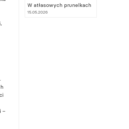
W atłasowych prunelkach
15.05.2026
,
.
ch
ci
i –