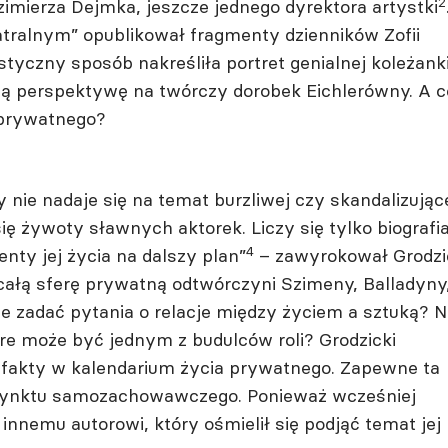
2
zimierza Dejmka, jeszcze jednego dyrektora artystki
tralnym” opublikował fragmenty dzienników Zofii
tyczny sposób nakreśliła portret genialnej koleżanki
 perspektywę na twórczy dorobek Eichlerówny. A c
 prywatnego?
 nie nadaje się na temat burzliwej czy skandalizując
się żywoty sławnych aktorek. Liczy się tylko biografi
4
enty jej życia na dalszy plan”
– zawyrokował Grodzic
ałą sferę prywatną odtwórczyni Szimeny, Balladyny
Nie zadać pytania o relacje między życiem a sztuką? N
re może być jednym z budulców roli? Grodzicki
 fakty w kalendarium życia prywatnego. Zapewne ta
stynktu samozachowawczego. Ponieważ wcześniej
nnemu autorowi, który ośmielił się podjąć temat jej