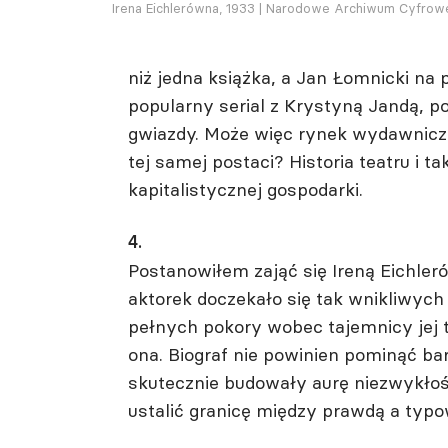
Irena Eichlerówna, 1933 | Narodowe Archiwum Cyfrow
niż jedna książka, a Jan Łomnicki na
popularny serial z Krystyną Jandą, p
gwiazdy. Może więc rynek wydawniczy 
tej samej postaci? Historia teatru i t
kapitalistycznej gospodarki.
4.
Postanowiłem zająć się Ireną Eichleró
aktorek doczekało się tak wnikliwych 
pełnych pokory wobec tajemnicy jej t
ona. Biograf nie powinien pominąć ba
skutecznie budowały aurę niezwykłości
ustalić granicę między prawdą a typo