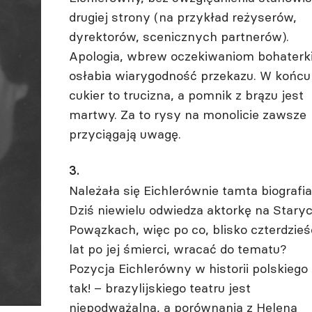
drugiej strony (na przykład reżyserów,
dyrektorów, scenicznych partnerów).
Apologia, wbrew oczekiwaniom bohaterki
osłabia wiarygodność przekazu. W końcu
cukier to trucizna, a pomnik z brązu jest
martwy. Za to rysy na monolicie zawsze
przyciągają uwagę.
3.
Należała się Eichlerównie tamta biografia
Dziś niewielu odwiedza aktorkę na Stary
Powązkach, więc po co, blisko czterdzieś
lat po jej śmierci, wracać do tematu?
Pozycja Eichlerówny w historii polskiego 
tak! – brazylijskiego teatru jest
niepodważalna, a porównania z Heleną