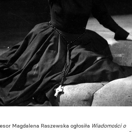
fesor Magdalena Raszewska ogłosiła
Wiadomości o