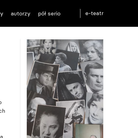
e-teatr
ty
autorzy
pół serio
o
ch
a.