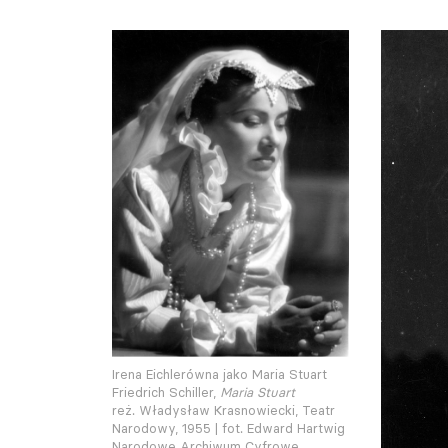
Irena Eichlerówna jako Maria Stuart
Friedrich Schiller,
Maria Stuart
reż. Władysław Krasnowiecki, Teatr
Narodowy, 1955 | fot. Edward Hartwig
Narodowe Archiwum Cyfrowe,