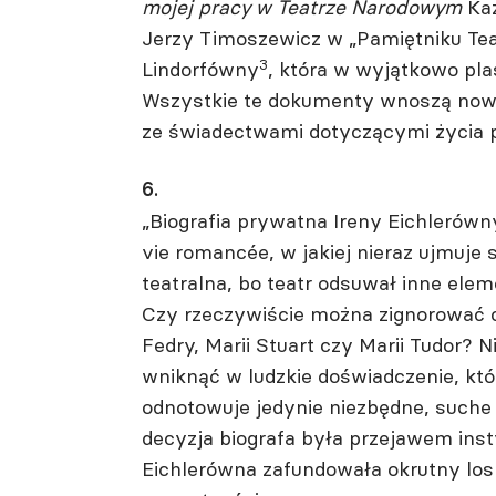
mojej pracy w Teatrze Narodowym
Ka
Jerzy Timoszewicz w „Pamiętniku Tea
3
Lindorfówny
, która w wyjątkowo plas
Wszystkie te dokumenty wnoszą nową
ze świadectwami dotyczącymi życia
6.
„Biografia prywatna Ireny Eichlerówny
vie romancée, w jakiej nieraz ujmuje 
teatralna, bo teatr odsuwał inne elem
Czy rzeczywiście można zignorować c
Fedry, Marii Stuart czy Marii Tudor? 
wniknąć w ludzkie doświadczenie, któ
odnotowuje jedynie niezbędne, suche
decyzja biografa była przejawem in
Eichlerówna zafundowała okrutny los i