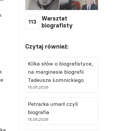
h
Warsztat
113
biografisty
Czytaj również:
Kilka słów o biografistyce,
e
na marginesie biografii
le
Tadeusza Łomnickiego
15.05.2026
Petrarka umarł czyli
biografia
15.05.2026
ska