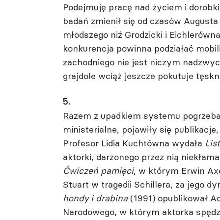
Podejmuję pracę nad życiem i dorobki
badań zmienił się od czasów Augusta 
młodszego niż Grodzicki i Eichlerówna,
konkurencja powinna podziałać mobili
zachodniego nie jest niczym nadzwy
grajdole wciąż jeszcze pokutuje tęs
5.
Razem z upadkiem systemu pogrzebano
ministerialne, pojawiły się publikacje
Profesor Lidia Kuchtówna wydała
Lis
aktorki, darzonego przez nią niekłam
Ćwiczeń pamięci
, w którym Erwin Axe
Stuart w tragedii Schillera, za jego 
hondy i drabina
(1991) opublikował Ad
Narodowego, w którym aktorka spędzi