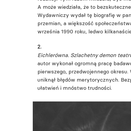
A może wiedziała, że to bezskuteczn
Wydawniczy wydał tę biografię w pam
przemian, a większość społeczeństwa
września 1990 roku, ledwo kilkanaście
2.
Eichlerówna. Szlachetny demon teat
autor wykonał ogromną pracę badawczą
pierwszego, przedwojennego okresu. W
uniknął błędów merytorycznych. Bezpo
ułatwień i mnóstwo trudności.