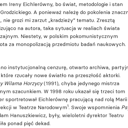
em Ireny Eichlerówny, bo świat, metodologie i stan
Grodzickiego. A ponieważ należę do pokolenia znaczn
 nie grozi mi zarzut „kradzieży” tematu. Zresztą
zująco na autora, taka sytuacja w realiach świata
czajnym. Niestety, w polskim pokomunistycznym
knota za monopolizacją przedmiotu badań naukowych.
 instytucjonalną cenzurę, otwarto archiwa, partyjn
, które rzucały nowe światło na przeszłość aktorki.
ty Wilama Horzycy
(1991), chyba jedynego mistrza
anym szacunkiem. W 1998 roku ukazał się trzeci tom
r sportretował Eichlerównę pracującą nad rolą Marii
1
dyrekcji w Teatrze Narodowym
. Swoje wspomnienia
Psy
am Hanuszkiewicz, były, wieloletni dyrektor Teatru
ła ponad pięć dekad.