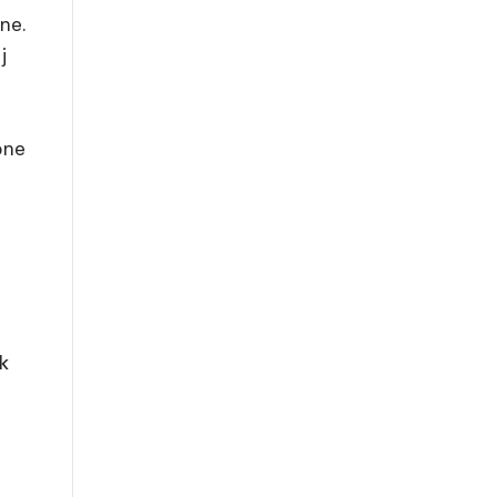
ne.
j
one
k