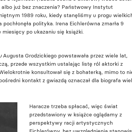
e albo już bez znaczenia? Państwowy Instytut
iętnym 1989 roku, kiedy stanęliśmy u progu wielkic
 pochłonęła polityka. Irena Eichlerówna zmarła 9
 miesięcy po ukazaniu się książki.
ru
Augusta Grodzickiego powstawała przez wiele lat,
, przede wszystkim ustalając listę ról aktorki z
ielokrotnie konsultował się z bohaterką, mimo to ni
średni kontakt z gwiazdą oznaczał dla biografa wie
Haracze trzeba spłacać, więc świat
przedstawiony w książce oglądamy z
perspektywy racji artystycznych
Eichlerówny, bez uwzględnienia stanowi