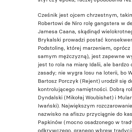
Cześnik jest ojcem chrzestnym, takim
Robertowi de Niro rolę gangstera w d
Jamesa Caana, skądinąd wielokrotnego 
Brykalski prowadzi postać konsekwen
Podstolinę, której marzeniem, oprócz
samym mężczyzną), jest zapewne wys
jest to rola na miarę Idalii, ale bardz
zasady; nie wygra losu na loterii, bo 
Bartosz Porczyk (Rejent) urodził się 
kontrolującego namiętności. Dobrą r
Dyndalski (Mikołaj Woubishet) i Mular
Iwański). Największym rozczarowanie
nazwisko na afiszu przyciągnie do k
Papkinów (mocno osadzonego w tradyc
odkrywczego, granego wbrew tradycj