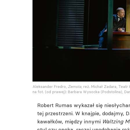
Aleksander Fredro,
Zemsta
, reż. Michał Zadara, Teat
na fot. (od prawej): Barbara Wysocka (Podstolina), Da
Robert Rumas wykazał się niesłycha
tej przestrzeni. W knajpie, dodajmy
kawałków, między innymi
Waltzing M
styl czy epoka, raczej upodobania reż