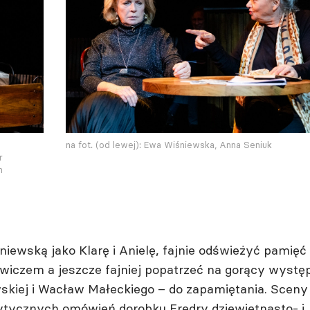
na fot. (od lewej): Ewa Wiśniewska, Anna Seniuk
r
n
iewską jako Klarę i Anielę, fajnie odświeżyć pamięć
wiczem a jeszcze fajniej popatrzeć na gorący wystę
wskiej i Wacław Małeckiego – do zapamiętania. Sceny
krytycznych omówień dorobku Fredry dziewiętnasto- i