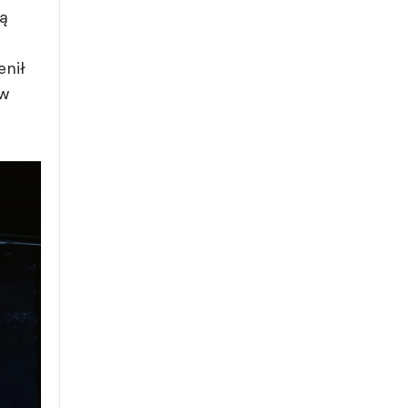
ą
enił
 w