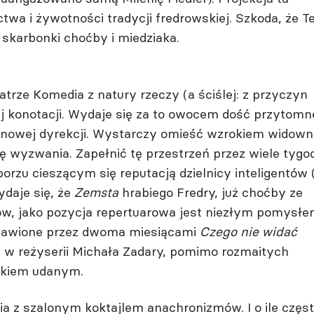
a i żywotności tradycji fredrowskiej. Szkoda, że Te
 skarbonki choćby i miedziaka.
rze Komedia z natury rzeczy (a ściślej: z przyczyn
j konotacji. Wydaje się za to owocem dość przytomn
nowej dyrekcji. Wystarczy omieść wzrokiem widowni
lę wyzwania. Zapełnić tę przestrzeń przez wiele tygo
borzu cieszącym się reputacją dzielnicy inteligentów 
daje się, że
Zemsta
hrabiego Fredry, już choćby ze
w, jako pozycja repertuarowa jest niezłym pomysłe
stawione przez dwoma miesiącami
Czego nie widać
e w reżyserii Michała Zadary, pomimo rozmaitych
ałkiem udanym.
a z szalonym koktajlem anachronizmów. I o ile częs