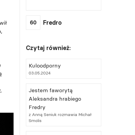
60
Fredro
wił
,
Czytaj również:
ę
Kuloodporny
ą
03.05.2024
,
Jestem faworytą
Aleksandra hrabiego
Fredry
z Anną Seniuk rozmawia Michał
Smolis