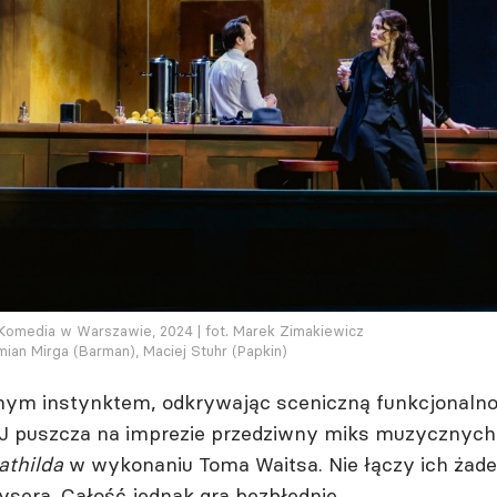
r Komedia w Warszawie, 2024 | fot. Marek Zimakiewicz
mian Mirga (Barman), Maciej Stuhr (Papkin)
nym instynktem, odkrywając sceniczną funkcjonaln
, DJ puszcza na imprezie przedziwny miks muzycznych
athilda
w wykonaniu Toma Waitsa. Nie łączy ich żad
ysera. Całość jednak gra bezbłędnie.