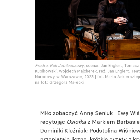
Fredro. Rok Jubileuszowy
, scenar. Jan Englert, Tomasz
Kubikowski, Wojciech Majcherek, reż. Jan Englert, Teat
Narodowy w Warszawie, 2023 | fot. Marta Ankiersztej
na fot.: Grzegorz Małecki
Miło zobaczyć Annę Seniuk i Ewę Wiśn
recytując
Osiołka
z Markiem Barbasie
Dominiki Kluźniak; Podstolina Wiśnie
przeplatają liczne, krótkie cytaty z 