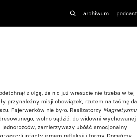
archiwum
podcas
detchnął z ulgą, że nic już wreszcie nie trzeba w tej
iły przynależny misji obowiązek, rzutem na taśmę da
szu. Fajerwerków nie było. Realizatorzy
Magnetyzmu
dresowanego, wolno sądzić, do widowni wychowanej
ch jednorożców, zamierzywszy ubóść emocjonalny
grzeszyli infantylizmem refleksji i formy. Doceńmy