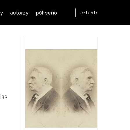
e-teatr
ty
autorzy
pół serio
jąc