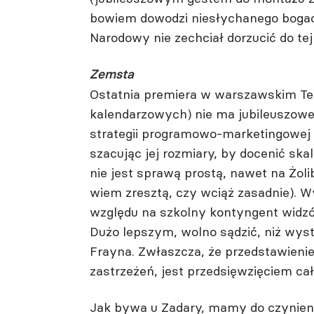
bowiem dowodzi niesłychanego bogactw
Narodowy nie zechciał dorzucić do tej
Zemsta
Ostatnia premiera w warszawskim Teat
kalendarzowych) nie ma jubileuszowe
strategii programowo-marketingowej 
szacując jej rozmiary, by docenić ska
nie jest sprawą prostą, nawet na Żoli
wiem zresztą, czy wciąż zasadnie). Wy
względu na szkolny kontyngent widzó
Dużo lepszym, wolno sądzić, niż wy
Frayna. Zwłaszcza, że przedstawieni
zastrzeżeń, jest przedsięwzięciem c
Jak bywa u Zadary, mamy do czynieni