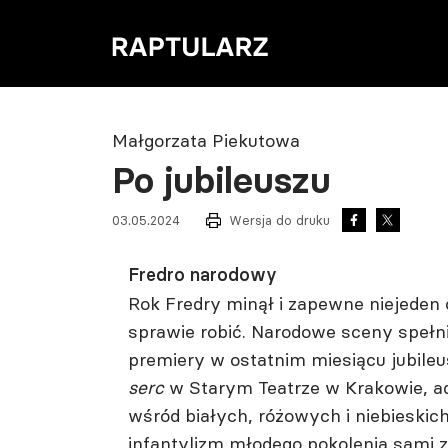
Małgorzata Piekutowa
Po jubileuszu
03.05.2024
Wersja do druku
Fredro narodowy
Rok Fredry minął i zapewne niejeden o
sprawie robić. Narodowe sceny spełn
premiery w ostatnim miesiącu jubileu
serc
w Starym Teatrze w Krakowie, a
wśród białych, różowych i niebieski
infantylizm młodego pokolenia sami z