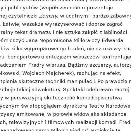
y i publicystów (współczesność reprezentuje
ej czytelniczki
Zemsty
, w udatnym i bardzo zabaw
. Łatwiej wszakże wyreżyserować i dobrze zagrać
alny tekst dramatu. I nie sztuka zakpić z labilności
a ośmieszyć Jana Nepomucena Millera czy Edwarda
ądów kilka wypreparowanych zdań, nie sztuka wytkn
mu, bonapartowski entuzjazm wieszczów konfrontują
adczeniem Fredry wiarusa. Bądźmy szczerzy, autorz
ikowski, Wojciech Majcherek), rachując na efekt,
pienia skuteczne techniki manipulacji. Po prawdzie n
zebuje takiej adwokatury. Spektakl odebrałam raczej
ry w perswazyjną skuteczność komediopisarstwa
ystycznym światopoglądem dyrektora Teatru Narodowe
warzyszy emitowanej w połowie widowiska składance
h, telewizyjnych i filmowych realizacji komedii Fred
angażowano samą Milenię Fiedler). Projekcja ta