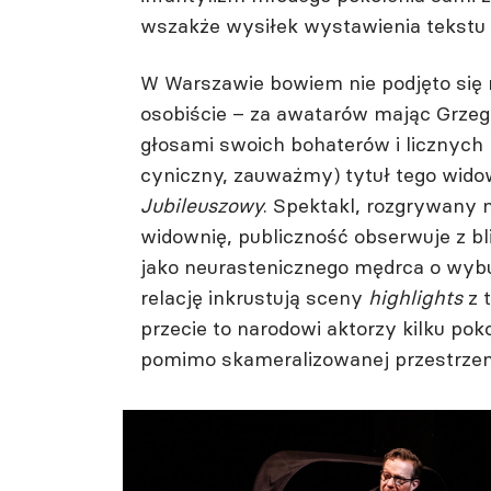
wszakże wysiłek wystawienia tekstu F
W Warszawie bowiem nie podjęto się re
osobiście – za awatarów mając Grzeg
głosami swoich bohaterów i licznych 
cyniczny, zauważmy) tytuł tego wido
Jubileuszowy
. Spektakl, rozgrywany 
widownię, publiczność obserwuje z bl
jako neurastenicznego mędrca o wyb
relację inkrustują sceny
highlights
z t
przecie to narodowi aktorzy kilku pok
pomimo skameralizowanej przestrzen