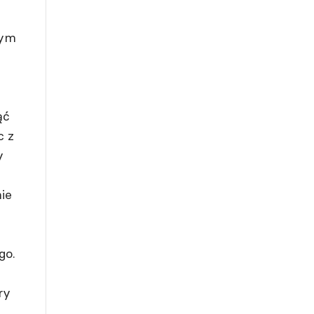
nym
ąć
c z
y
ie
go.
ry