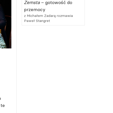
Zemsta
– gotowość do
przemocy
z Michałem Zadarą rozmawia
Paweł Stangret
p
 te