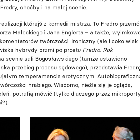
redry, choćby i na małej scenie.
alizacji którejś z komedii mistrza. Tu Fredro przemó
orza Małeckiego i Jana Englerta – a także, wyimkowo
komentatorów twórczości. Ironiczny (ale i cokolwiek
wiska hybrydy brzmi po prostu
Fredro. Rok
na scenie sali Bogusławskiego (tamże ustawiono
iska przebieg procesu sądowego), przedstawia Fredr
ujałym temperamencie erotycznym. Autobiograficzn
wórczości hrabiego. Wiadomo, nieźle się je ogląda,
oleń, potrafią mówić (tylko dlaczego przez mikroporty
i?).