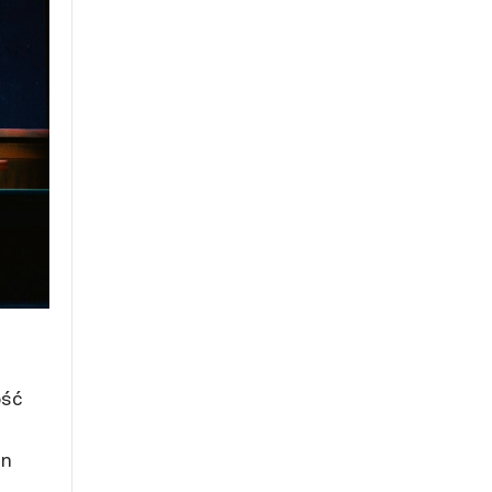
ość
en