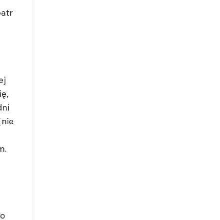
atr
ej
ę,
dni
(nie
m.
to