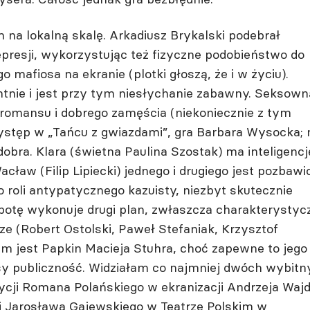
 na lokalną skalę. Arkadiusz Brykalski podebrał
epresji, wykorzystując też fizyczne podobieństwo do
mafiosa na ekranie (plotki głoszą, że i w życiu).
tnie i jest przy tym niesłychanie zabawny. Seksown
 romansu i dobrego zamęścia (niekoniecznie z tym
tęp w „Tańcu z gwiazdami”, gra Barbara Wysocka; 
o dobra. Klara (świetna Paulina Szostak) ma inteligencję
Wacław (Filip Lipiecki) jednego i drugiego jest pozbawi
do roli antypatycznego kazuisty, niezbyt skutecznie
obotę wykonuje drugi plan, zwłaszcza charakterystyc
ze (Robert Ostolski, Paweł Stefaniak, Krzysztof
m jest Papkin Macieja Stuhra, choć zapewne to jego
asy publiczność. Widziałam co najmniej dwóch wybit
ji Romana Polańskiego w ekranizacji Andrzeja Wajd
i Jarosława Gajewskiego w Teatrze Polskim w