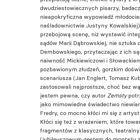
dwudziestowiecznych pisarzy, badacz
nieapokryficzna wypowiedź młodocian
naśladownictwie Justyny Kowalskiej)
przebojową scenę, niż wystawić integr
sądów Marii Dąbrowskiej, nie sztuk
Dembowskiego, przytaczając z ich s
naiwność Mickiewiczowi i Słowackie
pozbawionym złudzeń, gorzkim doświ
scenariusza (Jan Englert, Tomasz Kub
zastosowali najprostsze, choć bez wąt
jestem pewna, czy autor
Zemsty
potr
jako mimowiedne świadectwo niewia
Fredry, co mocno kłóci mi się z art
Kłóci się też z wrażeniem, które to
fragmentów z klasycznych, teatralnyc
(jubileuszowym gestem do montażu za