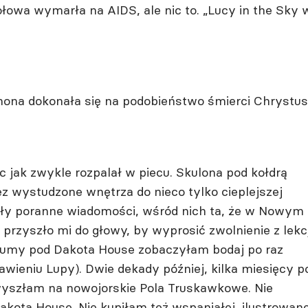
owa wymarła na AIDS, ale nic to. „Lucy in the Sky 
nona dokonała się na podobieństwo śmierci Chrystus
 jak zwykle rozpalał w piecu. Skulona pod kołdrą
z wystudzone wnętrza do nieco tylko cieplejszej
ynęły poranne wiadomości, wśród nich ta, że w Nowym
przyszło mi do głowy, by wyprosić zwolnienie z lekcj
tłumy pod Dakota House zobaczyłam bodaj po raz
wieniu Lupy). Dwie dekady później, kilka miesięcy p
 wyszłam na nowojorskie Pola Truskawkowe. Nie
akota House. Nie kupiłam też wspaniałej, ilustrowane