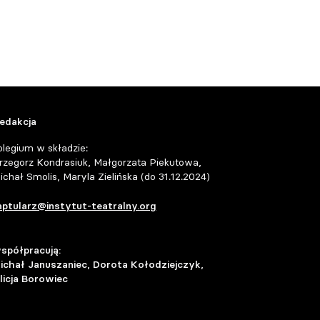
edakcja
olegium w składzie:
rzegorz Kondrasiuk, Małgorzata Piekutowa,
ichał Smolis, Maryla Zielińska (do 31.12.2024)
aptularz@instytut-teatralny.org
spółpracują:
ichał Januszaniec, Dorota Kołodziejczyk,
licja Borowiec