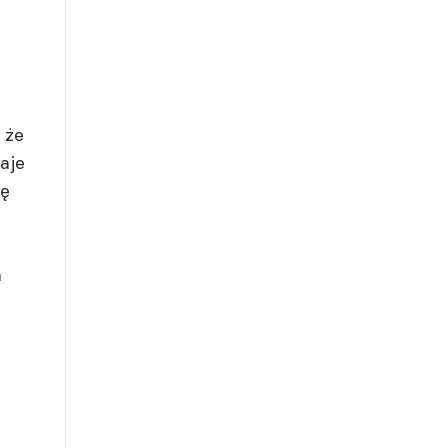
 że
aje
ię
a