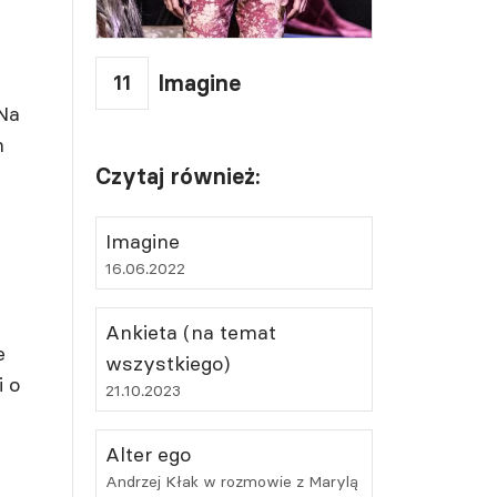
11
Imagine
Na
m
Czytaj również:
Imagine
16.06.2022
Ankieta (na temat
e
wszystkiego)
i o
21.10.2023
Alter ego
Andrzej Kłak w rozmowie z Marylą