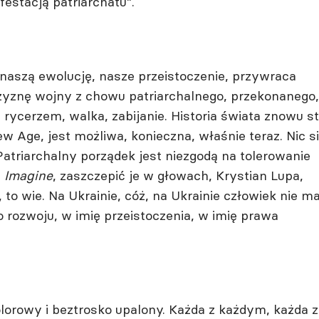
estacją patriarchatu”.
 naszą ewolucję, nasze przeistoczenie, przywraca
zyznę wojny z chowu patriarchalnego, przekonanego,
rycerzem, walka, zabijanie. Historia świata znowu st
ew Age, jest możliwa, konieczna, właśnie teraz. Nic s
Patriarchalny porządek jest niezgodą na tolerowanie
ć
Imagine
, zaszczepić je w głowach, Krystian Lupa,
 to wie. Na Ukrainie, cóż, na Ukrainie człowiek nie m
rozwoju, w imię przeistoczenia, w imię prawa
olorowy i beztrosko upalony. Każda z każdym, każda z