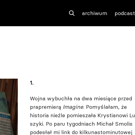
archiwum
podcas
1.
Wojna wybuchła na dwa miesiące przed
prapremierą
Imagine
. Pomyślałam, że
historia nieźle pomieszała Krystianowi L
szyki. Po paru tygodniach Michał Smolis
podesłał mi link do kilkunastominutowej