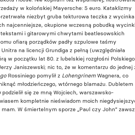
rzedaży w kolońskiej Mayersche: 5 euro. Kataklizmy
przetrwała niezbyt gruba tekturowa teczka z wycink
ch najcenniejsze, okupione wczesną pobudką wycinki
 tekstami i gitarowymi chwytami beatlesowskich
domu ofiarą porządków padły szpulowe taśmy
itra na licencji Grundiga z pełną (uwzględniała
órą w początku lat 80. z lubelskiej rozgłośni Polskiego
Jerzy Janiszewski; nic to, że w komentarzu do jednej 
ego
Rossiniego pomylił z
Lohengrinem
Wagnera, co
uniknąć młodzieńczego, wtórnego blamażu. Dubletem
u
podzielił się ze mną Wojciech, warszawsko-
awiasem kompletnie nieświadom moich niegdysiejszy
ie mam. W śmiertelnym sporze „Paul czy John” zawsz