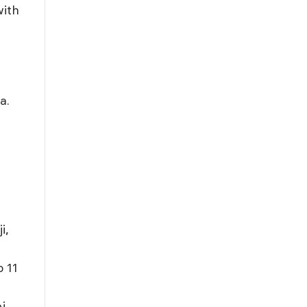
with
a.
i,
o 11
j