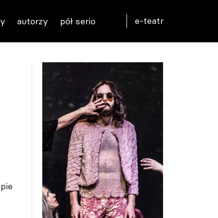
e-teatr
ty
autorzy
pół serio
upie