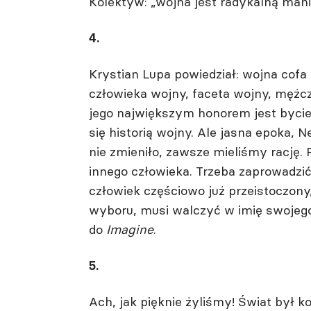
Kolektyw: „wojna jest radykalną manif
4.
Krystian Lupa powiedział: wojna cofa
człowieka wojny, faceta wojny, mężc
jego największym honorem jest bycie 
się historią wojny. Ale jasna epoka, N
nie zmieniło, zawsze mieliśmy rację. 
innego człowieka. Trzeba zaprowadzi
człowiek częściowo już przeistoczony,
wyboru, musi walczyć w imię swojego 
do
Imagine
.
5.
Ach, jak pięknie żyliśmy! Świat był k