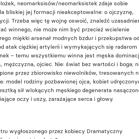
olożek, neomarksisów/neomarksistek zdaje sobie
a bliskiej jej formacji nieakceptowalne: o ojczyznę,
dycji. Trzeba więc tę wojnę oswoić, znaleźć uzasadnie
kazać winnego, nie może nim być przecież wcielenie
órego miękki arsenał modnych bzdur i przekupstwa o
d atak ciężkiej artylerii i wymykających się radarom
abunek – temu wszystkiemu winna jest męska dominac
mężczyzna, ojciec. Nie: świat bez wartości i boga; ni
pione przez zbiorowisko niewolników, tresowanych n
ie: model rodziny pozbawionej ojca, kobiet udręczony
 resztką sił wlokących męskiego degenerata nasączo
ające oczy i uszy, zarażające serca i głowy.
eatru wygłoszonego przez kobiecy Dramatyczny