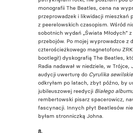
monografii The Beatles, cena na wyp
przeprowadzek i likwidacji mieszkań 
z peerelowskich czasopism. Wśród ni
sobotnich wydań „Świata Młodych” z
przebojów. Po mojej wyprowadzce z 
czterościeżkowego magnetofonu ZRK Un
bootlegi!) dyskografią The Beatles, kt
Radia nadawał w niedziele, w Trójce, 
audycji uwerturę do
Cyrulika sewilski
odkryłam po latach, zbyt późno, by 
jubileuszowej reedycji
Białego album
rembertowski pisarz spacerowicz, n
fascynacji. Innych płyt Beatlesów n
byłam stronniczką Johna.
8.