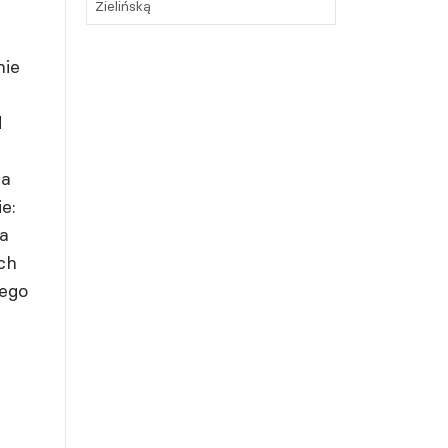
Zielińską
nie
d
ja
e:
a
ch
nego