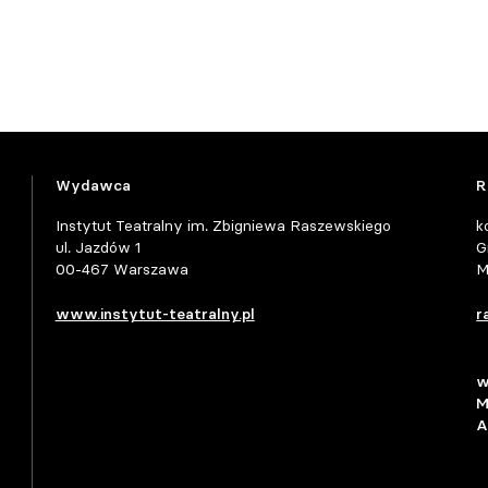
Wydawca
R
Instytut Teatralny im. Zbigniewa Raszewskiego
k
ul. Jazdów 1
G
00-467 Warszawa
M
www.instytut-teatralny.pl
r
w
M
A