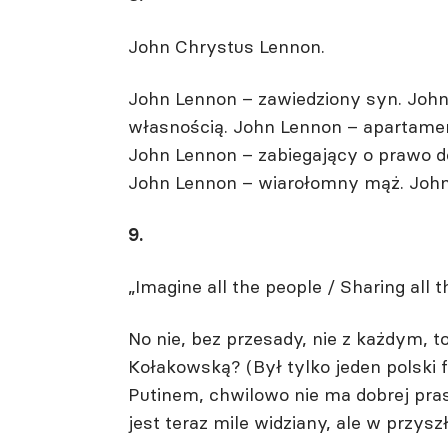
John Chrystus Lennon.
John Lennon – zawiedziony syn. John
własnością. John Lennon – apartamen
John Lennon – zabiegający o prawo do
John Lennon – wiarołomny mąż. John 
9.
„Imagine all the people / Sharing all t
No nie, bez przesady, nie z każdym, t
Kołakowską? (Był tylko jeden polski f
Putinem, chwilowo nie ma dobrej pras
jest teraz mile widziany, ale w przysz