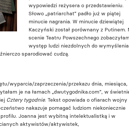
wypowiedzi reżysera o przedstawieniu.
Słowo „patriarchat” padło już w piątej
minucie nagrania. W minucie dziewiątej
Kaczyński został porównany z Putinem. 
scenie Teatru Powszechnego zobaczyła
występ ludzi niezdolnych do wymyślenia
luźnierczo sparodiować cudzą.
ętu/wyparcia/zaprzeczenia/przekazu dnia, miesiąca,
zytałam je na łamach „dwutygodnika.com”, w świetni
iej
Cztery tygodnie
. Tekst opowiada o ofiarach wojny 
wieczeństwo nakazuje pomagać ludziom niekoniecznie
ofilu. Joanna jest wybitną intelektualistką i w
ocianych aktywistów/aktywistek,