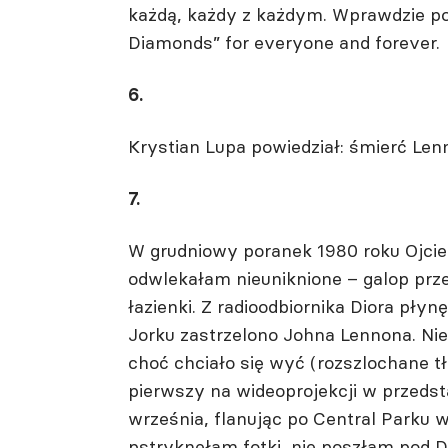
każdą, każdy z każdym. Wprawdzie poł
Diamonds” for everyone and forever.
6.
Krystian Lupa powiedział: śmierć Len
7.
W grudniowy poranek 1980 roku Ojciec
odwlekałam nieuniknione – galop prze
łazienki. Z radioodbiornika Diora pł
Jorku zastrzelono Johna Lennona. Nie 
choć chciało się wyć (rozszlochane 
pierwszy na wideoprojekcji w przedsta
września, flanując po Central Parku
pstryknęłam fotki, nie poszłam pod D