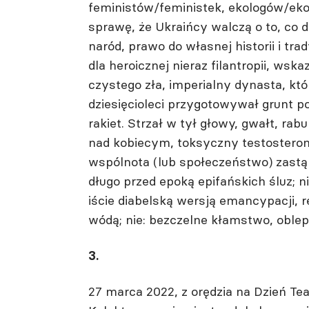
feministów/feministek, ekologów/ek
sprawę, że Ukraińcy walczą o to, co dl
naród, prawo do własnej historii i tra
dla heroicznej nieraz filantropii, ws
czystego zła, imperialny dynasta, kt
dziesięcioleci przygotowywał grunt po
rakiet. Strzał w tył głowy, gwałt, r
nad kobiecym, toksyczny testosteron, 
wspólnota (lub społeczeństwo) zastą
długo przed epoką epifańskich śluz; n
iście diabelską wersją emancypacji,
wódą; nie: bezczelne kłamstwo, oblepi
3.
27 marca 2022, z orędzia na Dzień T