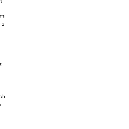
ami
 z
z
ch
e