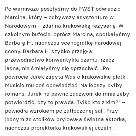
Po wernisażu poszłyśmy do PWST odwiedzić
Marcina, który – odbywszy asystenturę w
Narodowym – zdał na krakowską reżyserię. W
szkolnym bufecie, oprócz Marcina, spotkałyśmy
Barbarę H., naonczas scenografkę narodowej
sceny. Barbara H. szybko przejęła
przewodnictwo konwentykla czemu, rzecz
jasna, nie śmiałyśmy się sprzeciwić. „Po
powrocie Jurek zapyta Was o krakowskie plotki.
Musicie mu coś opowiedzieć. Najlepszy byłby
romans. Jurek na pewno zadzwoni do mnie żeby
potwierdzić, czy to prawda. Tylko kto z kim?” –
powiodła wzrokiem po zatłoczonej sali. Przy
jednym ze stolików brylowała świetna aktorka,
naonczas prorektorka krakowskiej uczelni.