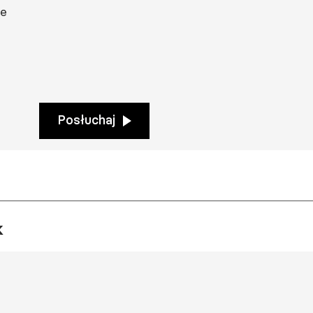
te
Posłuchaj
k