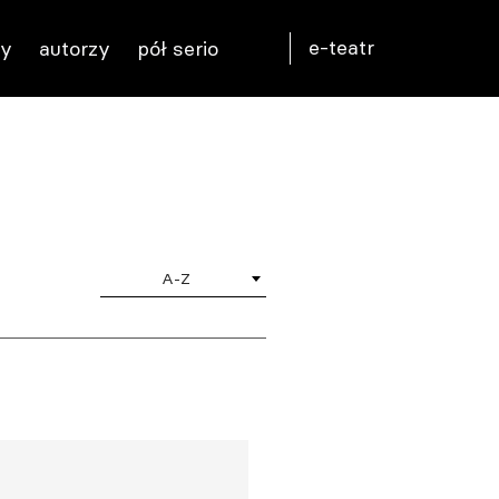
e-teatr
ty
autorzy
pół serio
A-Z