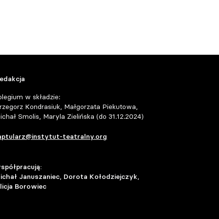
edakcja
olegium w składzie:
rzegorz Kondrasiuk, Małgorzata Piekutowa,
ichał Smolis, Maryla Zielińska (do 31.12.2024)
aptularz@instytut-teatralny.org
spółpracują:
ichał Januszaniec, Dorota Kołodziejczyk,
licja Borowiec