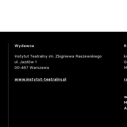
Wydawca
R
Instytut Teatralny im. Zbigniewa Raszewskiego
k
ul. Jazdów 1
G
00-467 Warszawa
M
www.instytut-teatralny.pl
r
w
M
A